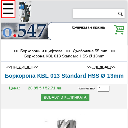
☰
Количката е празна
>> Боркорони и щифтове >>
Дълбочина 55 mm
>>
Боркорона KBL 013 Standard HSS Ø 13mm
<<ПРЕДИШЕН<<
>>СЛЕДВАЩ>>
Боркорона KBL 013 Standard HSS Ø 13mm
Цена:
26.95 € / 52.71 лв
Количество::